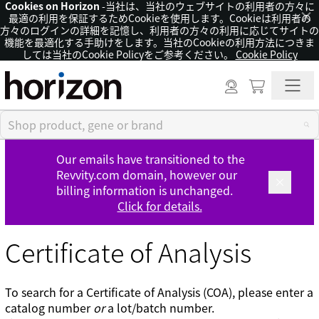
Cookies on Horizon
-当社は、当社のウェブサイトの利用者の方々に
×
最適の利用を保証するためCookieを使用します。Cookieは利用者の
方々のログインの詳細を記憶し、利用者の方々の利用に応じてサイトの
機能を最適化する手助けをします。当社のCookieの利用方法につきま
しては当社のCookie Policyをご参考ください。
Cookie Policy
Our emails have transitioned to the
Revvity.com domain, however our
billing information is unchanged.
Click for details.
Certificate of Analysis
To search for a Certificate of Analysis (COA), please enter a
catalog number
or
a lot/batch number.