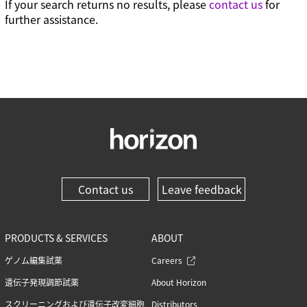
If your search returns no results, please
contact us
for
further assistance.
Contact us
Leave feedback
PRODUCTS & SERVICES
ABOUT
ゲノム編集試薬
Careers
遺伝子発現調節試薬
About Horizon
スクリーニングおよび遺伝子改変細胞
Distributors