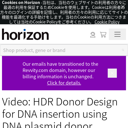
Cookies on Horizon
-当社は、当社のウェブサイトの利用者の方々に
×
最適の利用を保証するためCookieを使用します。Cookieは利用者の
方々のログインの詳細を記憶し、利用者の方々の利用に応じてサイトの
機能を最適化する手助けをします。当社のCookieの利用方法につきま
しては当社のCookie Policyをご参考ください。
Cookie Policy
Our emails have transitioned to the
Revvity.com domain, however our
billing information is unchanged.
Click for details.
Video: HDR Donor Design
for DNA insertion using
DNA plasmid donor