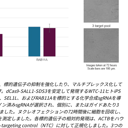
ルして、標的遺伝子の抑制を強化したり、マルチプレックス化して
9-SALL1-SDS3を安定して発現するWTC-11ヒトiPS
、SEL1L、およびRAB11Aを標的とする化学合成sgRNAを導
ン済みsgRNAが選択され、個別に、またはガイドあたり3
ました。ヌクレオフェクションの72時間後に細胞を回収し、
現を測定しました。各標的遺伝子の相対的発現は、ACTBをハウ
geting control（NTC）に対して正規化しました。3つの