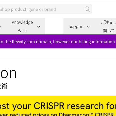
Knowledge
ご注文
Support
Base
関して
to the Revvity.com domain, however our billing information
ion
技術