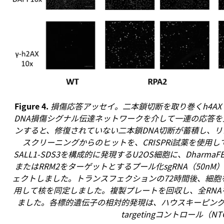
Figure 4.
損傷応答アッセイ。二本鎖切断を取り巻くh4A
DNA損傷シグナル伝達ネットワークを介して一連の応答を
ンすると、修復されていない二本鎖DNA切断が蓄積し、リン酸
スクリーニングからのヒットを、CRISPRi試薬を使用して
SALL1-SDS3を構成的に発現するU2OS細胞に、Dharma
またはRRM2をターゲットとするプール化sgRNA（50nM）または
ェクトしました。トランスフェクションの72時間後、細胞
用して核を同定しました。複製プレートを回収し、全RNAを
ました。各標的遺伝子の相対的発現は、ハウスキーピング遺伝
targetingコントロール