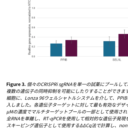
Figure 3.
個々のCRISPRi sgRNAを単一の試薬にプー
複数の遺伝子の同時抑制を可能にしたりすることができます。dCas
細胞に、Lonza 96ウェルシャトルシステムを介して、PPIB
入しました。各遺伝子ターゲットに対して最も有効なデザイ
µMの濃度でマルチターゲットプールの一部として使用され
全RNAを単離し、RT-qPCRを使用して相対的な遺伝子発
スキーピング遺伝子として使用するΔΔCq法で計算し、non-tar