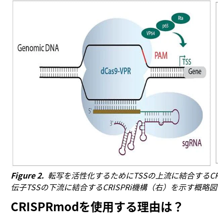
Figure 2.
転写を活性化するためにTSSの上流に結合するCR
伝子TSSの下流に結合するCRISPRi機構（右）を示す概略図
CRISPRmodを使用する理由は？