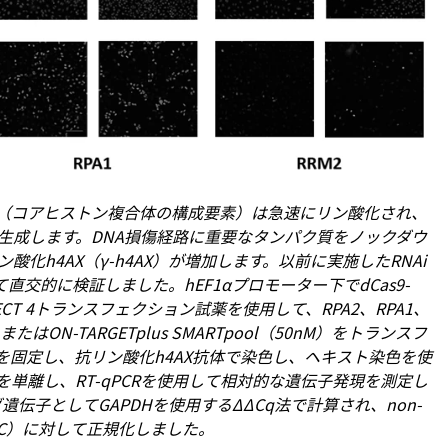
X（コアヒストン複合体の構成要素）は急速にリン酸化され、
生成します。DNA損傷経路に重要なタンパク質をノックダウ
化h4AX（γ-h4AX）が増加します。以前に実施したRNAi
直交的に検証しました。hEF1αプロモーター下でdCas9-
FECT 4トランスフェクション試薬を使用して、RPA2、RPA1、
ON-TARGETplus SMARTpool（50nM）をトランスフ
を固定し、抗リン酸化h4AX抗体で染色し、ヘキスト染色を使
単離し、RT-qPCRを使用して相対的な遺伝子発現を測定し
子としてGAPDHを使用するΔΔCq法で計算され、non-
（NTC）に対して正規化しました。