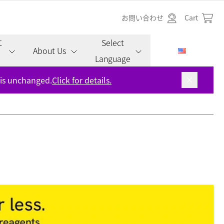
お問い合わせ
Cart
に
Select
About Us
Language
 is unchanged.
Click for details.