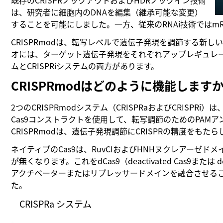
は、研究者に細胞内のDNAを編集（継承可能な変更）
することを可能にしました。一方、従来のRNAi技術ではm
CRISPRmodは、転写レベルで遺伝子発現を調節する新しい方法
オには、ターゲット遺伝子発現をそれぞれアップレギュレート
ムとCRISPRiシステムの両方があります。
CRISPRmodはどのように機能します
2つのCRISPRmodシステム（CRISPRaおよびCRIS
Cas9コンストラクトを使用して、転写調節のためのPAMアン
CRISPRmodは、遺伝子発現調節にCRISPRの精度をもたら
ネイティブのCas9は、RuvCIおよびHNHヌクレアーゼドメイン
が無くなります。これをdCas9（deactivated Cas9または
アクチベーターまたはリプレッサードメインを融合させる
た。
CRISPRa システム