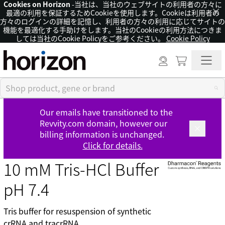
Cookies on Horizon
-当社は、当社のウェブサイトの利用者の方々に
×
最適の利用を保証するためCookieを使用します。Cookieは利用者の
方々のログインの詳細を記憶し、利用者の方々の利用に応じてサイトの
機能を最適化する手助けをします。当社のCookieの利用方法につきま
しては当社のCookie Policyをご参考ください。
Cookie Policy
Our emails have transitioned to the
Revvity.com domain, however our
billing information is unchanged.
Click for details.
10 mM Tris-HCl Buffer
pH 7.4
Tris buffer for resuspension of synthetic
crRNA and tracrRNA