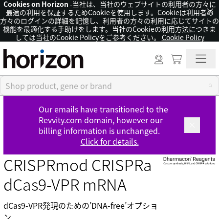
Cookies on Horizon
-当社は、当社のウェブサイトの利用者の方々に
×
最適の利用を保証するためCookieを使用します。Cookieは利用者の
方々のログインの詳細を記憶し、利用者の方々の利用に応じてサイトの
機能を最適化する手助けをします。当社のCookieの利用方法につきま
しては当社のCookie Policyをご参考ください。
Cookie Policy
Our emails have transitioned to the
Revvity.com domain, however our
billing information is unchanged.
Click for details.
CRISPRmod CRISPRa
dCas9-VPR mRNA
dCas9-VPR発現のための’DNA-free’オプショ
ン