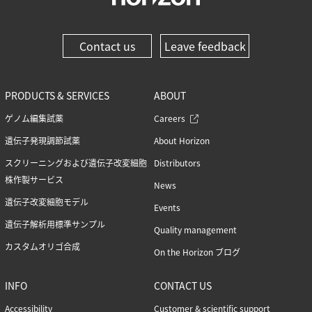
Contact us
Leave feedback
PRODUCTS & SERVICES
ABOUT
ゲノム編集試薬
Careers
遺伝子発現調節試薬
About Horizon
スクリーニングおよび遺伝子改変細胞
Distributors
株作製サービス
News
遺伝子改変細胞モデル
Events
遺伝子解析用標準サンプル
Quality management
カスタムオリゴ合成
On the Horizon ブログ
INFO
CONTACT US
Accessibility
Customer & scientific support