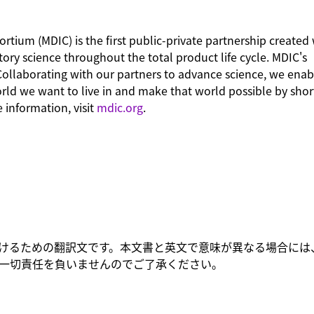
tium (MDIC) is the first public-private partnership created 
ory science throughout the total product life cycle. MDIC's
Collaborating with our partners to advance science, we enab
ld we want to live in and make that world possible by sho
 information, visit
mdic.org
.
けるための翻訳文です。本文書と英文で意味が異なる場合には
一切責任を負いませんのでご了承ください。