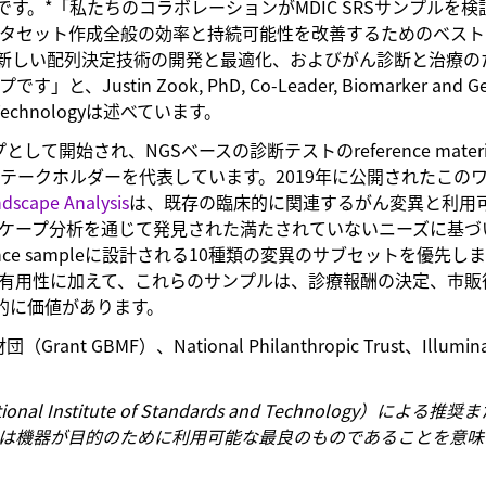
です。*「私たちのコラボレーションがMDIC SRSサンプルを検
検証とデータセット作成全般の効率と持続可能性を改善するためのベス
新しい配列決定技術の開発と最適化、およびがん診断と治療の
in Zook, PhD, Co-Leader, Biomarker and Ge
s and Technologyは述べています。
して開始され、NGSベースの診断テストのreference materi
テークホルダーを代表しています。2019年に公開されたこの
scape Analysis
は、既存の臨床的に関連するがん変異と利用
Sランドスケープ分析を通じて発見された満たされていないニーズに基
nce sampleに設計される10種類の変異のサブセットを優先し
有用性に加えて、これらのサンプルは、診療報酬の決定、市販
的に価値があります。
rant GBMF）、National Philanthropic Trust、Illumi
Institute of Standards and Technology）による推奨
は機器が目的のために利用可能な最良のものであることを意味