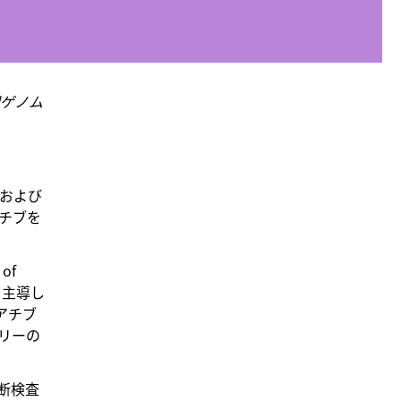
開ゲノム
証および
アチブを
of
力を主導し
アチブ
リーの
断検査