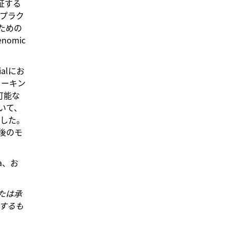
証する
トプラク
ための
nomic
alにお
ワーキン
可能な
づいて、
ました。
後のモ
na、お
または承
するも