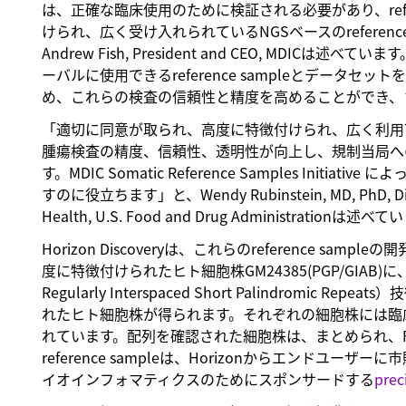
は、正確な臨床使用のために検証される必要があり、refe
けられ、広く受け入れられているNGSベースのreferen
Andrew Fish, President and CEO, MD
ーバルに使用できるreference sampleとデータ
め、これらの検査の信頼性と精度を高めることができ、
「適切に同意が取られ、高度に特徴付けられ、広く利用可能なr
腫瘍検査の精度、信頼性、透明性が向上し、規制当局へ
す。MDIC Somatic Reference Samples Initi
すのに役立ちます」と、Wendy Rubinstein, MD, PhD, Director,
Health, U.S. Food and Drug Administrationは述べ
Horizon Discoveryは、これらのreference
度に特徴付けられたヒト細胞株GM24385(PGP/GIAB)に
Regularly Interspaced Short Palindro
れたヒト細胞株が得られます。それぞれの細胞株には臨
れています。配列を確認された細胞株は、まとめられ、F
reference sampleは、Horizonからエンド
イオインフォマティクスのためにスポンサードする
prec