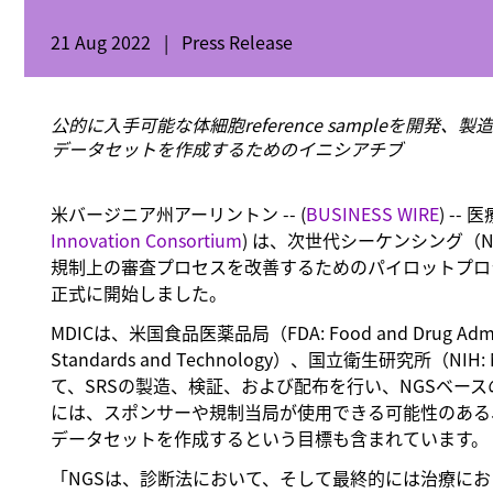
21 Aug 2022
|
Press Release
公的に入手可能な体細胞reference sampleを
データセットを作成するためのイニシアチブ
米バージニア州アーリントン -- (
BUSINESS WIRE
) -
Innovation Consortium
) は、次世代シーケンシング（NGS:
規制上の審査プロセスを改善するためのパイロットプロジェクトを
正式に開始しました。
MDICは、米国食品医薬品局（FDA: Food and Drug Admini
Standards and Technology）、国立衛生研究所（NIH:
て、SRSの製造、検証、および配布を行い、NGSベー
には、スポンサーや規制当局が使用できる可能性のある
データセットを作成するという目標も含まれています。
「NGSは、診断法において、そして最終的には治療に