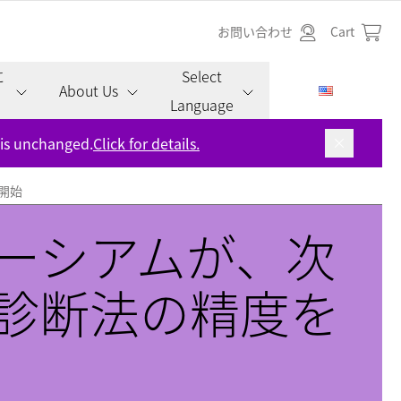
お問い合わせ
Cart
に
Select
About Us
Language
 is unchanged.
Click for details.
開始
ーシアムが、次
診断法の精度を