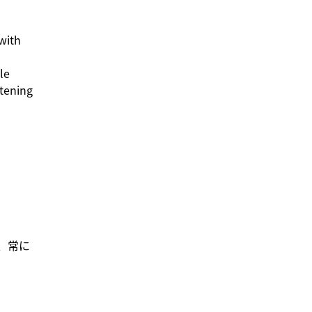
with
le
rtening
、常に