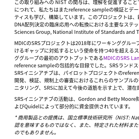
この取り組みへの NIST の関与は、理解を促進すること
につれて、私たちはまたreference sampleの
ティスも学び、構築しています。このプロジェクトは、
DNA配列決定の臨床応用への転換における主要なステップです」と、Just
Sciences Group, National Institute of Standard
MDICのSRSプロジェクトは2018年にワーキンググループと
けるギャップに対処するという使命を持つ40を超えるス
ググループの最初のアウトプットである
MDICのSRS Land
reference sampleの包括的な目録でした。SR
SRSイニシアチブは、パイロットプロジェクトのrefere
開発、検証、規制上の審査におけるこれらのサンプルの
ニタリング、SRSに加えて今後の道筋を示す上で、潜在
SRSイニシアチブの活動は、Gordon and Betty Moore財団（G
よびQuidelによって部分的に資金提供されています。
* 商用製品との提携は、国立標準技術研究所（NIST: National 
認を意味するものではなく、また、特定された材料また
のでもありません。