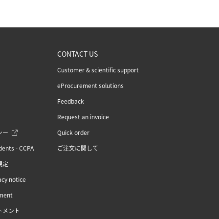
CONTACT US
Customer & scientific support
eProcurement solutions
Feedback
Request an invoice
シー
Quick order
idents - CCPA
ご注文に関して
規定
acy notice
ement
トメント