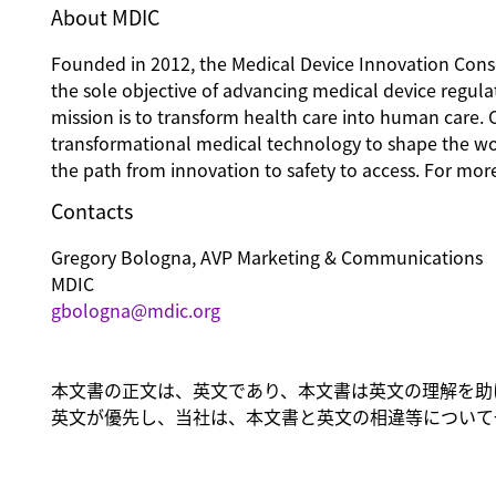
About MDIC
Founded in 2012, the Medical Device Innovation Consor
the sole objective of advancing medical device regulat
mission is to transform health care into human care. 
transformational medical technology to shape the wor
the path from innovation to safety to access. For more
Contacts
Gregory Bologna, AVP Marketing & Communications
MDIC
gbologna@mdic.org
本文書の正文は、英文であり、本文書は英文の理解を助
英文が優先し、当社は、本文書と英文の相違等について