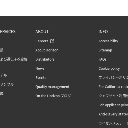
ERVICES
ABOUT
INFO
Careers
Accessibility
薬
About Horizon
Sitemap
よび遺伝子改変細
Distributors
FAQs
News
Cookie policy
デル
Events
プライバシーポリ
サンプル
Quality management
For California res
成
On the Horizon ブログ
ウェブサイト利用
Job applicant priv
Anti-slavery stat
ライセンスステー