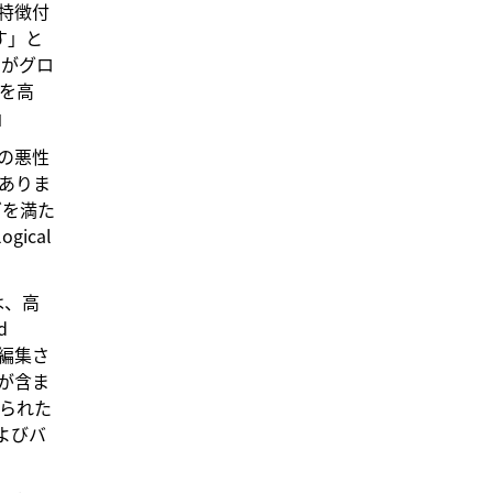
に特徴付
す」と
当局がグロ
性を高
」
スの悪性
ありま
ーズを満た
ogical
は、高
d
類の編集さ
が含ま
けられた
およびバ