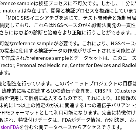
rence sampleは検証プロセスに不可欠です。しかし、十分
ce materialは存在せず、開発と検証プロセスを複雑にしていま
ICは述べています。「MDIC SRSイニシアチブを通じて、テスト開発者と規制
セットを開発しており、これらはNGSベースのがん診断法開発の一貫
さらには患者の診断と治療をより正確に行うことができます。
eference sampleが必要です。これにより、NGSベー
の提出に使用する検証データの作成がサポートされる可能性が
ative によって作成されたreference sampleとデータセットは、このニ
 Personalized Medicine, Center for Devices and Radiol
ています。
 sampleの開発と製造を行っています。このパイロットプロジェクトの目標
、臨床的に癌に関連する10の遺伝子変異を、CRISPR（Clustere
mic Repeats）技術を使用して個別に導入するものです。それにより、10種
床的に1つ以上の特定のがんに関連する1つの遺伝子バリアント
FPEフォーマットとして利用可能になります。完全に特徴付
ユーザーに市販され、特徴付けデータは、FDAがデータ情報、配列決定、
isionFDA
を含む公開データベースからアクセスできます。