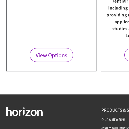
lentivi
including
providing 
applica
studies
L
View Options
PRODUCTS & S
ゲノム編集試薬
遺伝子発現調節試