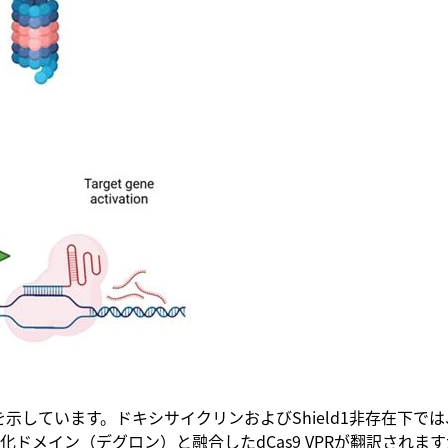
PRaシステムの模式図を示しています。ドキシサイクリンおよびShield1
定化ドメイン（デグロン）と融合したdCas9 VPRが翻訳され