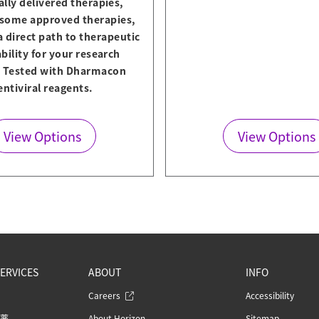
rally delivered therapies,
 some approved therapies,
a direct path to therapeutic
bility for your research
. Tested with Dharmacon
entiviral reagents.
View Options
View Options
ERVICES
ABOUT
INFO
Careers
Accessibility
薬
About Horizon
Sitemap