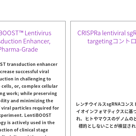
BOOST™ Lentivirus
CRISPRa lentiviral s
sduction Enhancer,
targetingコン
Pharma-Grade
ST transduction enhancer
crease successful viral
uction in challenging to
cells, or, complex cellular
ng work; while preserving
bility and minimizing the
レンチウイルスsgRNAコン
viral particles required for
イオインフォマティクスに基
xperiment. LentiBOOST
れ、ヒトやマウスのゲノムの
gy is actively used in the
標的としないことが検証され
ction of clinical stage