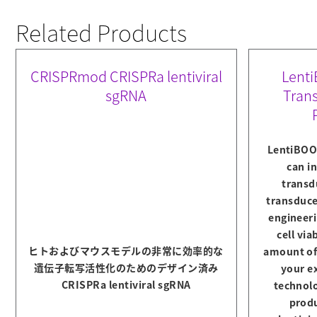
Related Products
CRISPRmod CRISPRa lentiviral
Lenti
sgRNA
Tran
LentiBOO
can in
transd
transduce 
engineeri
cell via
ヒトおよびマウスモデルの非常に効率的な
amount of 
遺伝子転写活性化のためのデザイン済み
your e
CRISPRa lentiviral sgRNA
technolo
produ