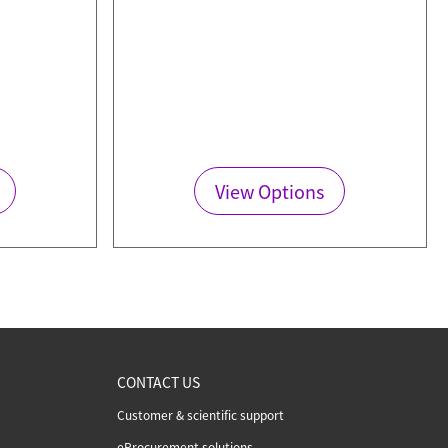
View Options
CONTACT US
Customer & scientific support
eProcurement solutions