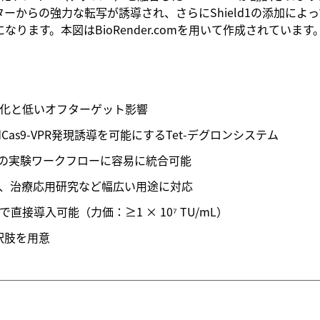
ーからの強力な転写が誘導され、さらにShield1の添加によって
ります。本図はBioRender.comを用いて作成されています
活性化と低いオフターゲット影響
Cas9‑VPR発現誘導を可能にするTet‑デグロンシステム
の実験ワークフローに容易に統合可能
、治療応用研究など幅広い用途に対応
導入可能（力価：≥1 × 10⁷ TU/mL）
択肢を用意