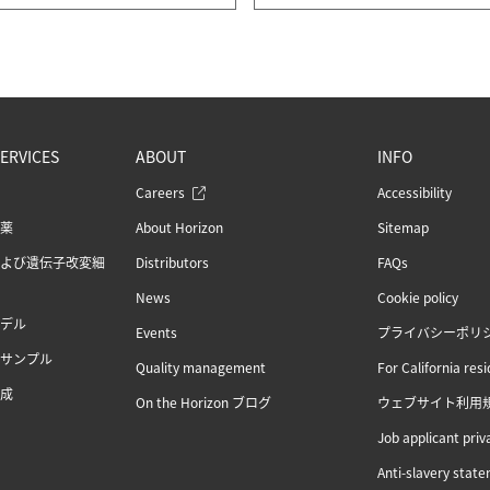
ERVICES
ABOUT
INFO
Careers
Accessibility
薬
About Horizon
Sitemap
よび遺伝子改変細
Distributors
FAQs
News
Cookie policy
デル
Events
プライバシーポリ
サンプル
Quality management
For California res
成
On the Horizon ブログ
ウェブサイト利用
Job applicant priv
Anti-slavery stat