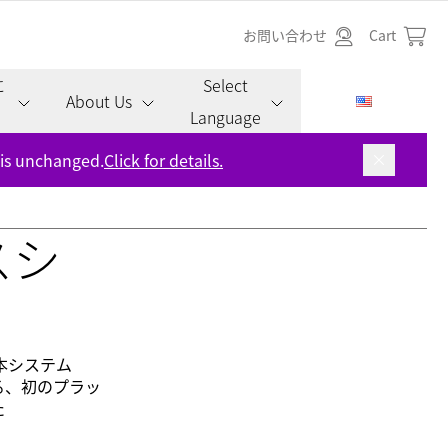
お問い合わせ
Cart
に
Select
About Us
Language
 is unchanged.
Click for details.
ルスシ
。本システム
る、初のプラッ
た