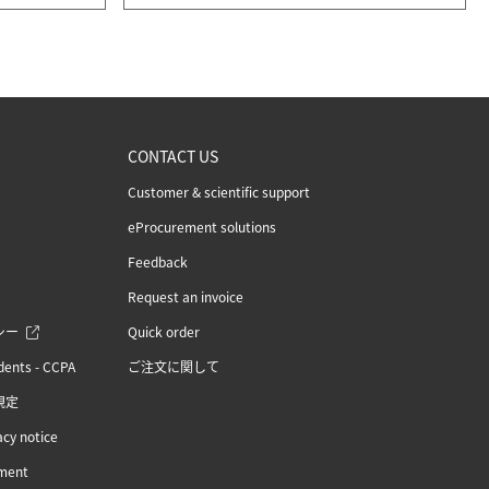
CONTACT US
Customer & scientific support
eProcurement solutions
Feedback
Request an invoice
シー
Quick order
idents - CCPA
ご注文に関して
規定
acy notice
ement