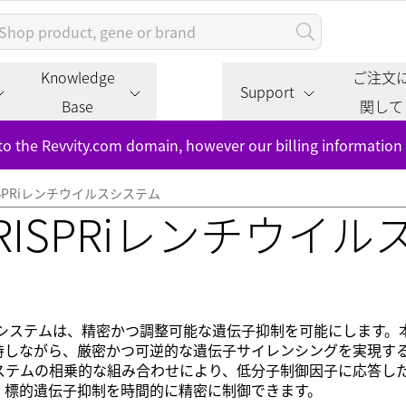
Knowledge
ご注文
Support
Base
関して
to the Revvity.com domain, however our billing information
le CRISPRiレンチウイルスシステム
ble CRISPRiレンチウイ
PRiレンチウイルスシステムは、精密かつ調整可能な遺伝子抑制を可能にします
持しながら、厳密かつ可逆的な遺伝子サイレンシングを実現す
ロンシステムの相乗的な組み合わせにより、低分子制御因子に応答し
となり、標的遺伝子抑制を時間的に精密に制御できます。