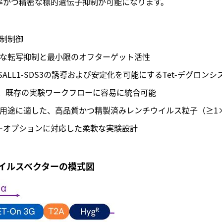
効率かつ精密な標的遺伝子抑制が可能になります。
制制御
、高効率な転写抑制と最小限のオフターゲット活性
‑SALL1‑SDS3の誘導および安定化を可能にするTet‑デグロン
、既存の実験ワークフローに容易に統合可能
途に適した、高品質かつ精製済みレンチウイルス粒子（≥1×1
ターオプションに対応した柔軟な実験設計
Riレンチウイルスベクターの模式図