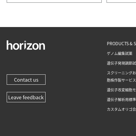
PRODUCTS & S
ゲノム編集試薬
遺伝子発現調節試
スクリーニングお
Contact us
胞株作製サービス
遺伝子改変細胞モ
Leave feedback
遺伝子解析用標準
カスタムオリゴ合