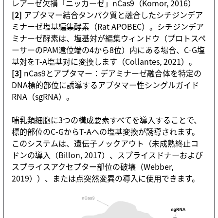
レアーゼ欠損「ニッカーゼ」nCas9（Komor, 2016）
[2]
アプタマー結合タンパク質と融合したシチジンデア
ミナーゼ塩基編集酵素（Rat APOBEC）。シチジンデア
ミナーゼ酵素は、塩基対が編集ウィンドウ（プロトスペ
ーサーのPAM遠位端の4から8位）内にある場合、C-G塩
基対をT-A塩基対に変換します（Collantes, 2021）。
[3]
nCas9とアプタマー：デアミナーゼ融合体を特定の
DNA標的部位に誘導するアプタマー性シングルガイド
RNA（sgRNA）。
哺乳類細胞に3つの構成要素すべてを導入することで、
標的部位のC-GからT-Aへの塩基変換が誘導されます。
このシステムは、遺伝子ノックアウト（未成熟終止コ
ドンの導入（Billon, 2017）、スプライスドナーおよび
スプライスアクセプター部位の破壊（Webber,
2019））、または点突然変異の導入に使用できます。