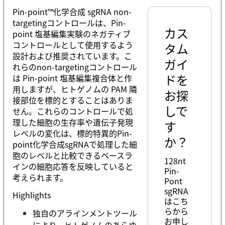
Pin-point™化学合成 sgRNA non-
targetingコントロールは、Pin-
カス
point 塩基編集実験のネガティブ
コントロールとして使用するよう
タム
設計および推奨されています。こ
ガイ
れらのnon-targetingコントロール
ドを
は Pin-point 塩基編集複合体と作
用しますが、ヒトゲノムの PAM 隣
お探
接部位を標的とすることはありま
しで
せん。これらのコントロールで処
理した細胞の生存率や遺伝子発現
す
レベルの変化は、標的特異的Pin-
か？
point化学合成sgRNAで処理した細
胞のレベルと比較できるベースラ
128nt
インの細胞応答を反映していると
Pin-
考えられます。
Pont
sgRNA
Highlights
はこち
らから
独自のアラインメントツール
お申し