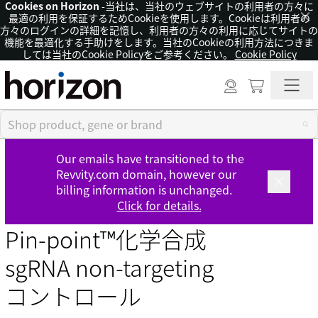
Cookies on Horizon
-当社は、当社のウェブサイトの利用者の方々に
×
最適の利用を保証するためCookieを使用します。Cookieは利用者の
方々のログインの詳細を記憶し、利用者の方々の利用に応じてサイトの
機能を最適化する手助けをします。当社のCookieの利用方法につきま
しては当社のCookie Policyをご参考ください。
Cookie Policy
Our emails have transitioned to the
Revvity.com domain, however our
billing information is unchanged.
Click for details.
Pin-point™化学合成
sgRNA non-targeting
コントロール