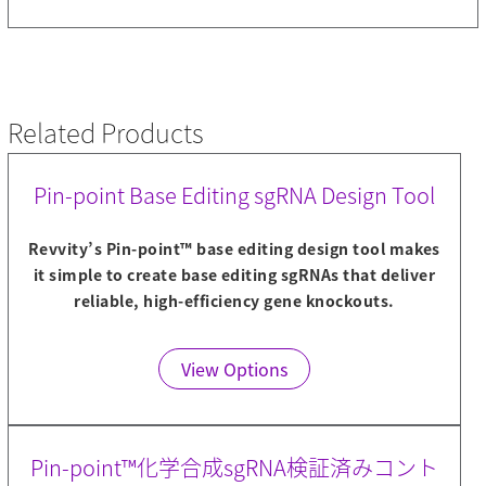
Related Products
Pin-point Base Editing sgRNA Design Tool
Revvity’s Pin-point™ base editing design tool makes
it simple to create base editing sgRNAs that deliver
reliable, high-efficiency gene knockouts.
View Options
Pin-point™化学合成sgRNA検証済みコント